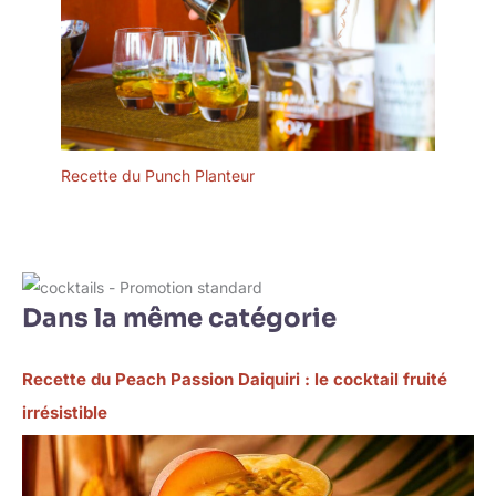
Entretien du plateau de
service en bambou : Le
plateau de petit déjeuner
s'utilise rapidement avec de
l'eau et peut être
simplement nettoyé avec un
chiffon humide. Ce plateau
de lit est un cadeau
Recette du Punch Planteur
d'anniversaire, de fête des
mères, de nouvel an, de
naissance, de mariage, de
baptême, de fête de la terre,
de fiançailles, de fête des
pères, de fête de l'amitié, de
Dans la même catégorie
remise de diplôme, de
pendaison de crémaillère, de
Saint-Valentin....
Recette du Peach Passion Daiquiri : le cocktail fruité
irrésistible