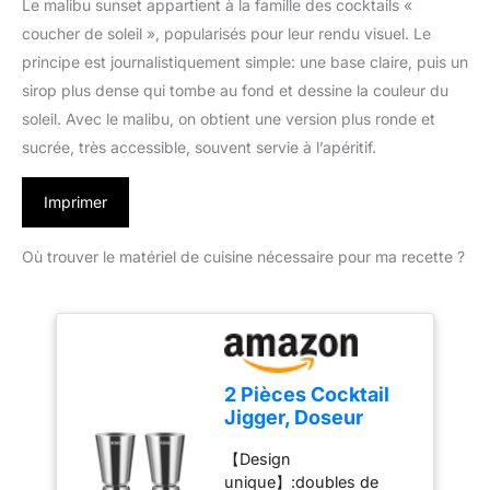
Le malibu sunset appartient à la famille des cocktails «
coucher de soleil », popularisés pour leur rendu visuel. Le
principe est journalistiquement simple: une base claire, puis un
sirop plus dense qui tombe au fond et dessine la couleur du
soleil. Avec le malibu, on obtient une version plus ronde et
sucrée, très accessible, souvent servie à l’apéritif.
Imprimer
Où trouver le matériel de cuisine nécessaire pour ma recette ?
2 Pièces Cocktail
Jigger, Doseur
Cocktail 20/40 ml,
【Design
Double Doseur à
unique】:doubles de
Cocktail en Acier