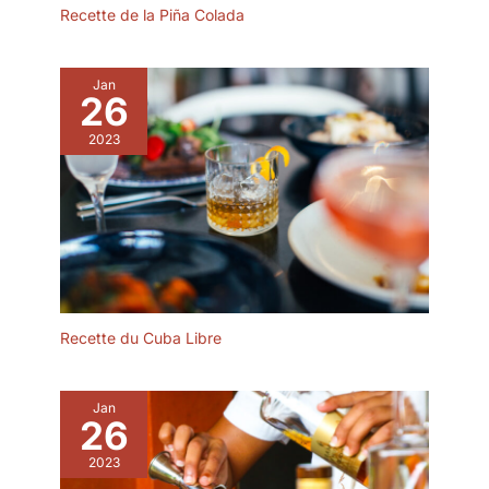
vos draps. Poignées
Recette de la Piña Colada
ergonomiques intégrées
permettant de le déplacer
ou de le transporter
Jan
26
facilement. Plateau de lit
pliable pour économiser de
2023
l'espace et du rangement
Dimensions : Le plateau de
petit déjeuner en bois peut
être utilisé comme plateau
de service ou table de lit, le
poids total, facile à
transporter partout. Ce
plateau de service est facile
à soulever et à déplacer où
Recette du Cuba Libre
vous le souhaitez.
Dimensions du plateau
ouvert (L x P x
Jan
26
H):18.5*11.02*8.07inch ;
quand il est fermé
2023
(LxDxH):15.7*11.02*1.57inch