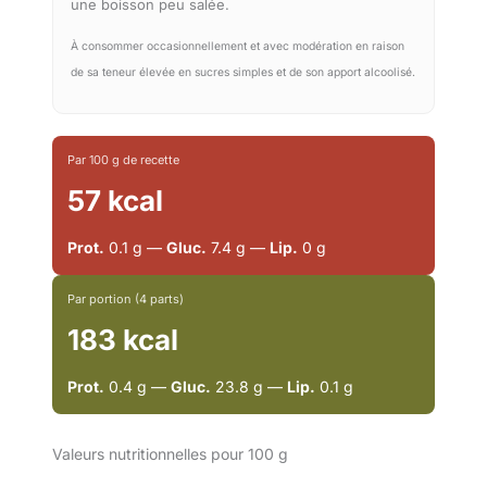
une boisson peu salée.
À consommer occasionnellement et avec modération en raison
de sa teneur élevée en sucres simples et de son apport alcoolisé.
Par 100 g de recette
57 kcal
Prot.
0.1 g —
Gluc.
7.4 g —
Lip.
0 g
Par portion (4 parts)
183 kcal
Prot.
0.4 g —
Gluc.
23.8 g —
Lip.
0.1 g
Valeurs nutritionnelles pour 100 g