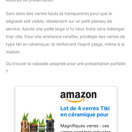
tournée
POLYVALENTE : Utilisez
le barmass double
Sers dans des verres hauts et transparents pour que le
mesure non seulement
dégradé soit visible, idéalement sur un petit plateau de
pour les cocktails, mais
service. Ajoute une paille large si tu veux boire sans mélanger
aussi pour mesurer avec
précision la crème, le gin,
trop vite. Pour une ambiance caraïbe, privilégie des verres de
le schnaps ou d'autres
type tiki en céramique: ils renforcent l’esprit plage, même à la
spiritueux. Avec sa
maison.
graduation 2cl et 4cl, ce
verre doseur est un
Où trouver la vaisselle adaptée pour une présentation parfaite
ustensile de bar
?
indispensable pour
chaque situation. IDÉAL
POUR CHAQUE SET DE
COCKTAILS : Complétez
votre set d'accessoires
pour cocktail avec ce
Lot de 4 verres Tiki
verre à cocktail. Le
en céramique pour
verseur doseur facilite le
cocktails créatifs,
mélange et le dosage
Magnifiques verres : ces
grands verres
précis, tandis que le
verres sont très robustes