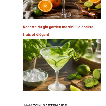
Recette du gin garden martini : le cocktail
frais et élégant