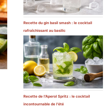
Recette du gin basil smash : le cocktail
rafraîchissant au basilic
Recette de l’Aperol Spritz : le cocktail
incontournable de l’été