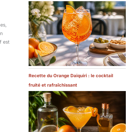
les,
un
f est
Recette du Orange Daiquiri : le cocktail
fruité et rafraîchissant