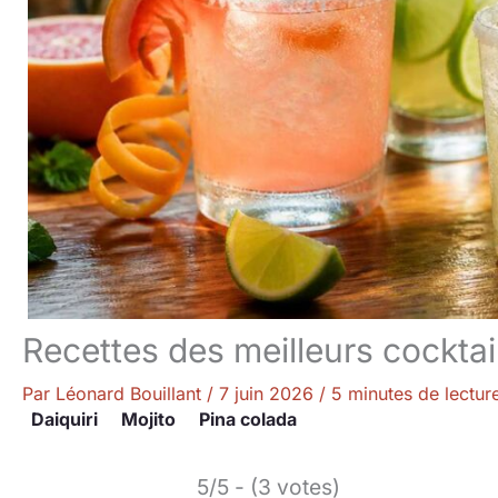
Recettes des meilleurs cocktai
Par
Léonard Bouillant
/
7 juin 2026
/
5 minutes de lectur
Daiquiri
Mojito
Pina colada
5/5 - (3 votes)