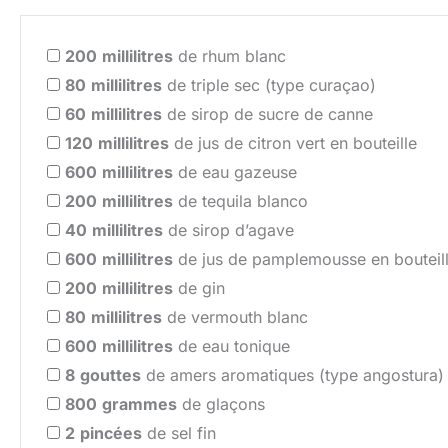
200
millilitres
de rhum blanc
80
millilitres
de triple sec (type curaçao)
60
millilitres
de sirop de sucre de canne
120
millilitres
de jus de citron vert en bouteille
600
millilitres
de eau gazeuse
200
millilitres
de tequila blanco
40
millilitres
de sirop d’agave
600
millilitres
de jus de pamplemousse en bouteil
200
millilitres
de gin
80
millilitres
de vermouth blanc
600
millilitres
de eau tonique
8
gouttes
de amers aromatiques (type angostura)
800
grammes
de glaçons
2
pincées
de sel fin