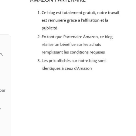
s,
par
n