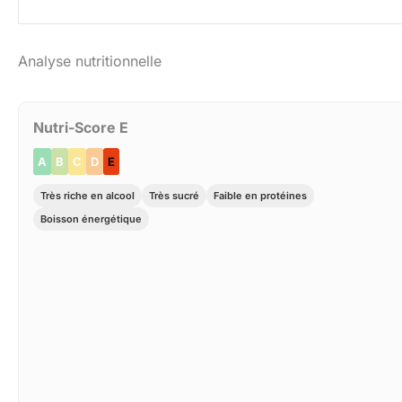
Analyse nutritionnelle
Nutri-Score E
A
B
C
D
E
Très riche en alcool
Très sucré
Faible en protéines
Boisson énergétique