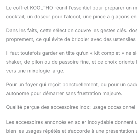
Contrairement à 
Le coffret KOOLTHO réunit l’essentiel pour préparer un mo
mojito avec ver
en acier inoxyd
cocktail, un doseur pour l’alcool, une pince à glaçons en
fabriqué en ver
NETTOYER et pa
Dans les faits, cette sélection couvre les gestes clés: d
sans rique notre
proprement, ce qui évite de bricoler avec des ustensiles
notre garantie 
semble être un
Il faut toutefois garder en tête qu’un « kit complet » ne si
Nous sommes cer
shaker, de pilon ou de passoire fine, et ce choix oriente 
vers une mixologie large.
Pour un foyer qui reçoit ponctuellement, ou pour un cade
autonome pour démarrer sans frustration majeure.
Qualité perçue des accessoires inox: usage occasionnel 
Les accessoires annoncés en acier inoxydable donnent une
bien les usages répétés et s’accorde à une présentation 