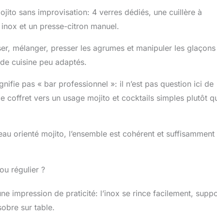
d'autres kits de cocktails ou de mocktails, ce service à
jito sans improvisation: 4 verres dédiés, une cuillère à
res ne ROUILLE PAS car les mojito accessoires sont fabriqués
able 304. Chacun des 4 verres mojito long drink de 40cl est
 inox et un presse-citron manuel.
re sans plomb. Le kit pour mojito avec verre est FACILE À
sse au lave-vaisselle 100% ACHAT SANS RISQUE ! Essayez
oser, mélanger, presser les agrumes et manipuler les glaçons
 lot de verres mojito avec outils à cocktails en inox avec
 de cuisine peu adaptés.
100% satisfait ou remboursé pendant 30 jours. Si cela vous
e bonne chose, alors cliquez sur “AJOUTER AU PANIER”.
gnifie pas « bar professionnel »: il n’est pas question ici de
tains que vous ne serez pas déçu par ce mojito kit
le coffret vers un usage mojito et cocktails simples plutôt q
au orienté mojito, l’ensemble est cohérent et suffisamment
ou régulier ?
 impression de praticité: l’inox se rince facilement, supp
sobre sur table.