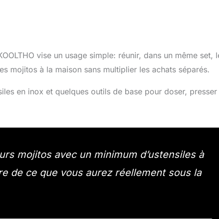
KOOLTHO vise un usage simple: réunir, dans un même set, l
es mojitos à la maison sans multiplier les achats séparés.
siles en inox et quelques outils de base pour doser, presser
ieurs mojitos avec un minimum d’ustensiles à
aire de ce que vous aurez réellement sous la