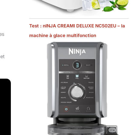
Test : nINJA CREAMI DELUXE NC502EU – la
es
machine à glace multifonction
 et