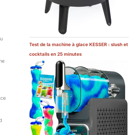
au
Test de la machine à glace KESSER : slush et
cocktails en 25 minutes
une
ice
d