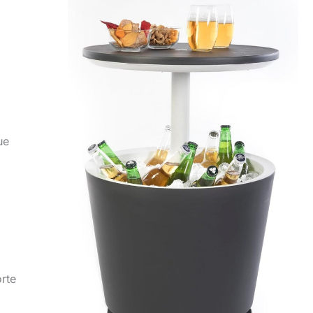
ue
orte