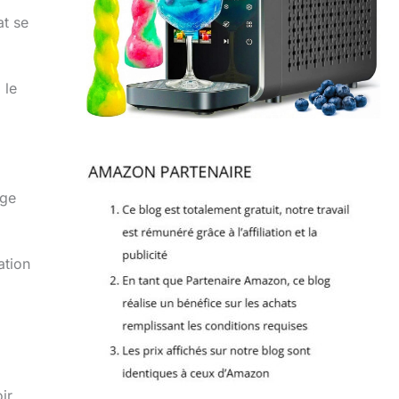
at se
 le
age
ation
ir