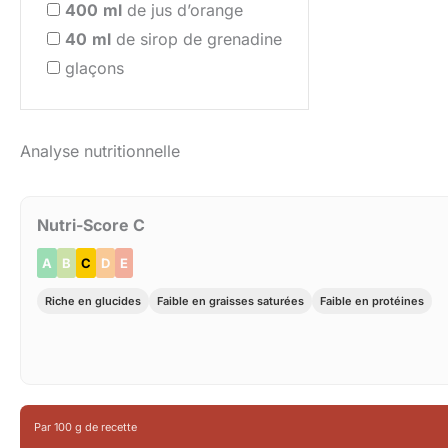
400
ml
de jus d’orange
40
ml
de sirop de grenadine
glaçons
Analyse nutritionnelle
Nutri-Score C
A
B
C
D
E
Riche en glucides
Faible en graisses saturées
Faible en protéines
Par 100 g de recette