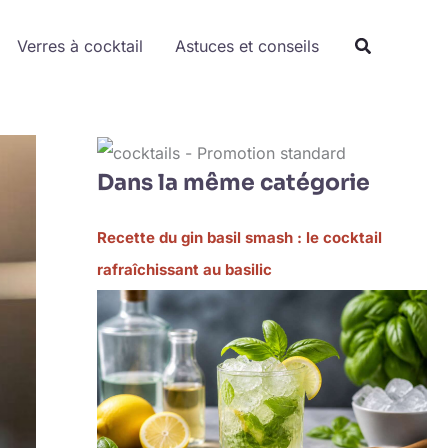
Verres à cocktail
Astuces et conseils
Dans la même catégorie
Recette du gin basil smash : le cocktail
rafraîchissant au basilic