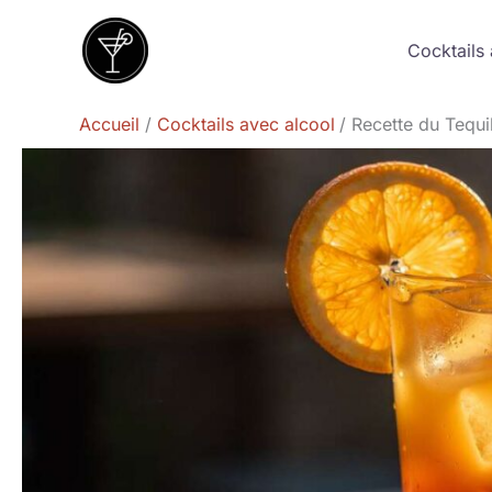
Aller
au
Cocktails 
contenu
Accueil
Cocktails avec alcool
Recette du Tequi