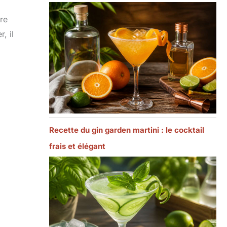
ire
, il
Recette du gin garden martini : le cocktail
frais et élégant