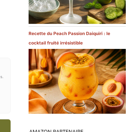
Recette du Peach Passion Daiquiri : le
cocktail fruité irrésistible
s.